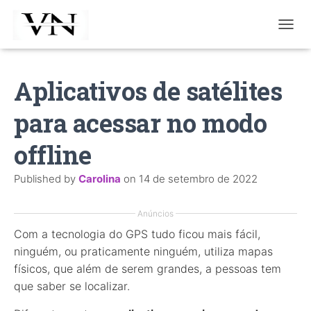
T
O
G
G
Aplicativos de satélites
L
E
para acessar no modo
N
A
V
offline
I
G
Published by
Carolina
on
14 de setembro de 2022
A
T
I
Anúncios
O
Com a tecnologia do GPS tudo ficou mais fácil,
N
ninguém, ou praticamente ninguém, utiliza mapas
físicos, que além de serem grandes, a pessoas tem
que saber se localizar.