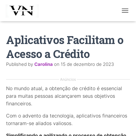
T
O
G
G
Aplicativos Facilitam o
L
E
Acesso a Crédito
N
A
V
Published by
Carolina
on
15 de dezembro de 2023
I
G
A
Anúncios
T
No mundo atual, a obtenção de crédito é essencial
I
para muitas pessoas alcançarem seus objetivos
O
N
financeiros.
Com o advento da tecnologia, aplicativos financeiros
tornaram-se aliados valiosos.
Simplificando e agilizando o processo de obtenção