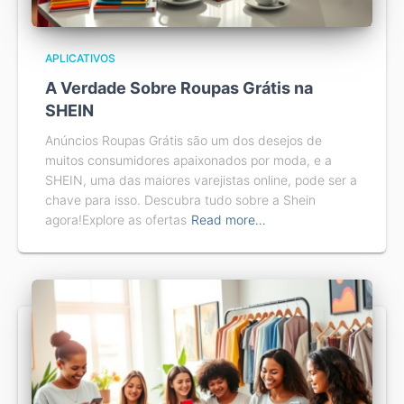
APLICATIVOS
A Verdade Sobre Roupas Grátis na
SHEIN
Anúncios Roupas Grátis são um dos desejos de
muitos consumidores apaixonados por moda, e a
SHEIN, uma das maiores varejistas online, pode ser a
chave para isso. Descubra tudo sobre a Shein
agora!Explore as ofertas
Read more…