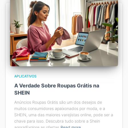
APLICATIVOS
A Verdade Sobre Roupas Grátis na
SHEIN
Anúncios Roupas Grátis são um dos desejos de
muitos consumidores apaixonados por moda, e a
SHEIN, uma das maiores varejistas online, pode ser a
chave para isso. Descubra tudo sobre a Shein
agora!Explore as ofertas
Read more…