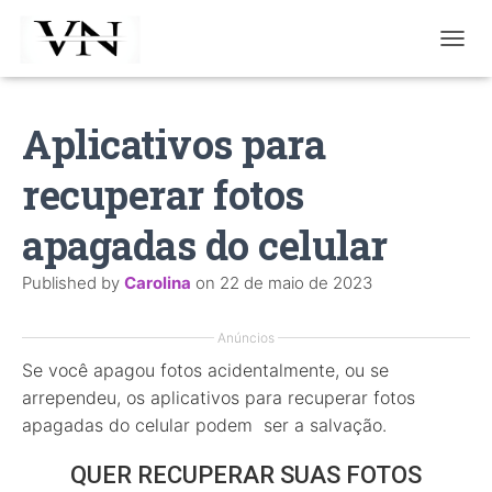
T
O
G
G
Aplicativos para
L
E
recuperar fotos
N
A
V
apagadas do celular
I
G
Published by
Carolina
on
22 de maio de 2023
A
T
I
Anúncios
O
Se você apagou fotos acidentalmente, ou se
N
arrependeu, os aplicativos para recuperar fotos
apagadas do celular podem ser a salvação.
QUER RECUPERAR SUAS FOTOS