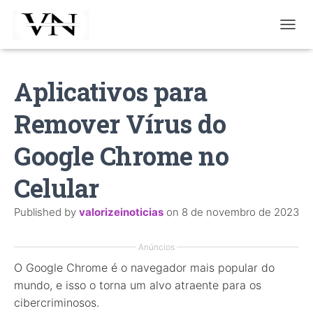
T
O
G
G
Aplicativos para
L
E
Remover Vírus do
N
A
V
Google Chrome no
I
G
Celular
A
T
I
Published by
valorizeinoticias
on
8 de novembro de 2023
O
N
Anúncios
O Google Chrome é o navegador mais popular do
mundo, e isso o torna um alvo atraente para os
cibercriminosos.