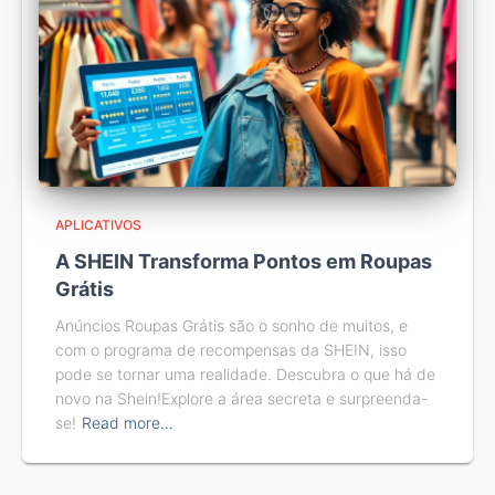
APLICATIVOS
A SHEIN Transforma Pontos em Roupas
Grátis
Anúncios Roupas Grátis são o sonho de muitos, e
com o programa de recompensas da SHEIN, isso
pode se tornar uma realidade. Descubra o que há de
novo na Shein!Explore a área secreta e surpreenda-
se!
Read more…