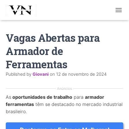
T
O
G
G
Vagas Abertas para
L
E
Armador de
N
A
V
Ferramentas
I
G
Published by
Giovani
on
12 de novembro de 2024
A
T
I
Anúncios
O
As
oportunidades de trabalho
para
armador
N
ferramentas
têm se destacado no mercado industrial
brasileiro.