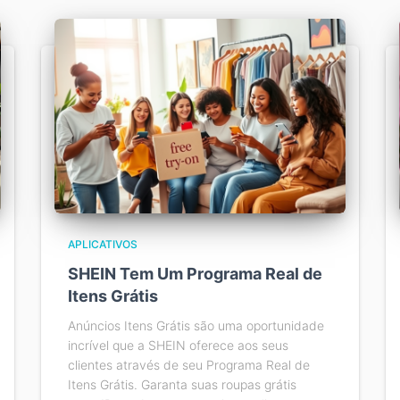
APLICATIVOS
SHEIN Tem Um Programa Real de
Itens Grátis
Anúncios Itens Grátis são uma oportunidade
incrível que a SHEIN oferece aos seus
clientes através de seu Programa Real de
Itens Grátis. Garanta suas roupas grátis