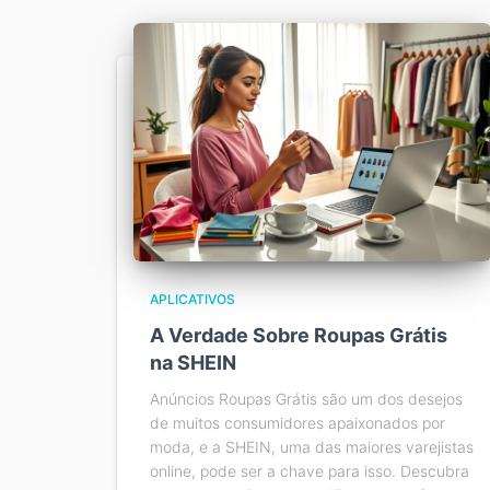
APLICATIVOS
A Verdade Sobre Roupas Grátis
na SHEIN
Anúncios Roupas Grátis são um dos desejos
de muitos consumidores apaixonados por
moda, e a SHEIN, uma das maiores varejistas
online, pode ser a chave para isso. Descubra