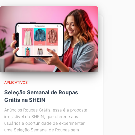
APLICATIVOS
Seleção Semanal de Roupas
Grátis na SHEIN
Anúncios Roupas Grátis, essa é a proposta
irresistível da SHEIN, que oferece aos
usuários a oportunidade de experimentar
uma Seleção Semanal de Roupas sem