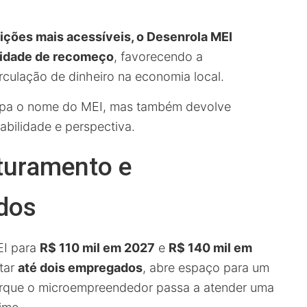
ções mais acessíveis, o Desenrola MEI
nidade de recomeço
, favorecendo a
rculação de dinheiro na economia local.
mpa o nome do MEI, mas também devolve
bilidade e perspectiva.
turamento e
dos
EI para
R$ 110 mil em 2027
e
R$ 140 mil em
tar
até dois empregados
, abre espaço para um
orque o microempreendedor passa a atender uma