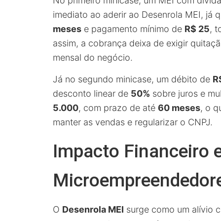
No primeiro minicase, um MEI com dívid
imediato ao aderir ao Desenrola MEI, já
meses
e pagamento mínimo de
R$ 25
, 
assim, a cobrança deixa de exigir quitaç
mensal do negócio.
Já no segundo minicase, um débito de
R
desconto linear de
50%
sobre juros e mul
5.000
, com prazo de até
60 meses
, o q
manter as vendas e regularizar o CNPJ.
Impacto Financeiro e
Microempreendedor
O
Desenrola MEI
surge como um alívio c