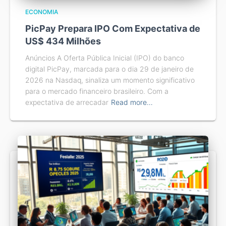
ECONOMIA
PicPay Prepara IPO Com Expectativa de
US$ 434 Milhões
Anúncios A Oferta Pública Inicial (IPO) do banco
digital PicPay, marcada para o dia 29 de janeiro de
2026 na Nasdaq, sinaliza um momento significativo
para o mercado financeiro brasileiro. Com a
expectativa de arrecadar
Read more…