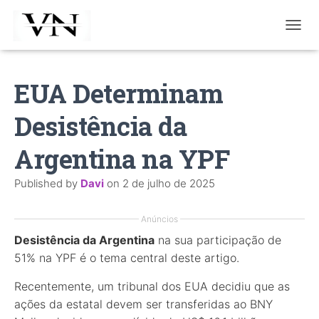
T
O
G
G
EUA Determinam
L
E
Desistência da
N
A
V
Argentina na YPF
I
G
Published by
Davi
on
2 de julho de 2025
A
T
I
Anúncios
O
Desistência da Argentina
na sua participação de
N
51% na YPF é o tema central deste artigo.
Recentemente, um tribunal dos EUA decidiu que as
ações da estatal devem ser transferidas ao BNY