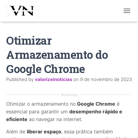
T
O
G
G
Otimizar
L
E
Armazenamento do
N
A
V
Google Chrome
I
G
Published by
valorizeinoticias
on
9 de novembro de 2023
A
T
I
Anúncios
O
Otimizar o armazenamento no
Google Chrome
é
N
essencial para garantir um
desempenho rápido e
eficiente
ao navegar na internet.
Além de
liberar espaço
, essa prática também