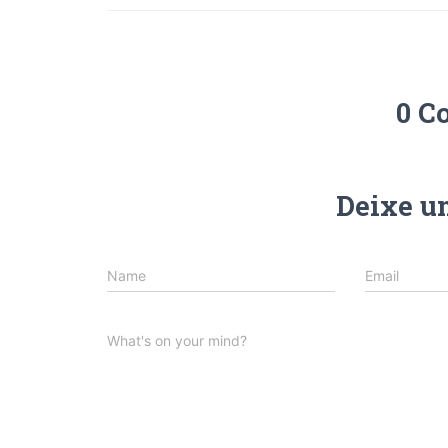
0 C
Deixe u
Name
Email
What's on your mind?