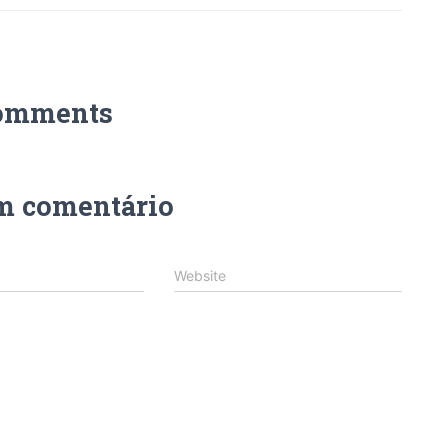
omments
m comentário
Website