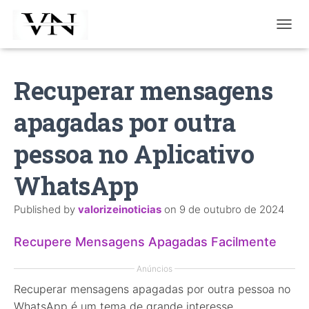
T
O
G
G
Recuperar mensagens
L
E
apagadas por outra
N
A
V
pessoa no Aplicativo
I
G
WhatsApp
A
T
I
Published by
valorizeinoticias
on
9 de outubro de 2024
O
N
Recupere Mensagens Apagadas Facilmente
Anúncios
Recuperar mensagens apagadas por outra pessoa no
WhatsApp é um tema de grande interesse,