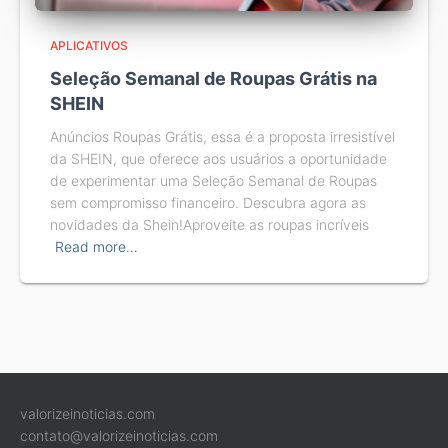
APLICATIVOS
Seleção Semanal de Roupas Grátis na
SHEIN
Anúncios Roupas Grátis, essa é a proposta irresistível
da SHEIN, que oferece aos usuários a oportunidade
de experimentar uma Seleção Semanal de Roupas
sem compromisso financeiro. Descubra agora as
novidades da Shein!Aproveite as roupas incríveis
Read more…
valorizeinoticias.com
contato@valorizeinoticias.com