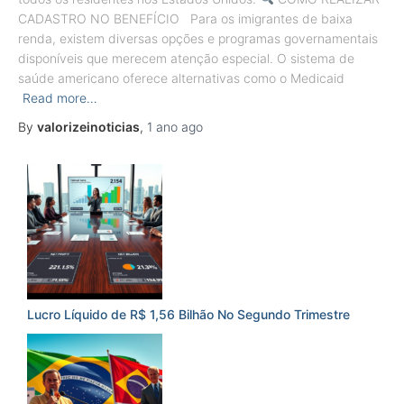
CADASTRO NO BENEFÍCIO Para os imigrantes de baixa
renda, existem diversas opções e programas governamentais
disponíveis que merecem atenção especial. O sistema de
saúde americano oferece alternativas como o Medicaid
Read more…
By
valorizeinoticias
,
1 ano
ago
Lucro Líquido de R$ 1,56 Bilhão No Segundo Trimestre