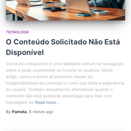
TECNOLOGIA
O Conteúdo Solicitado Não Está
Disponível
Conteúdo Indisponível é uma realidade comum na navegação
online e pode surpreender ou frustrar os usuários. Neste
artigo, vamos explorar as possíveis causas da
indisponibilidade de conteúdo e como isso afeta a experiência
do usuário. Também discutiremos alternativas quando o
conteúdo não está acessível, estratégias para lidar com
mensagens de
Read more…
By
Pamela
,
8 meses
ago