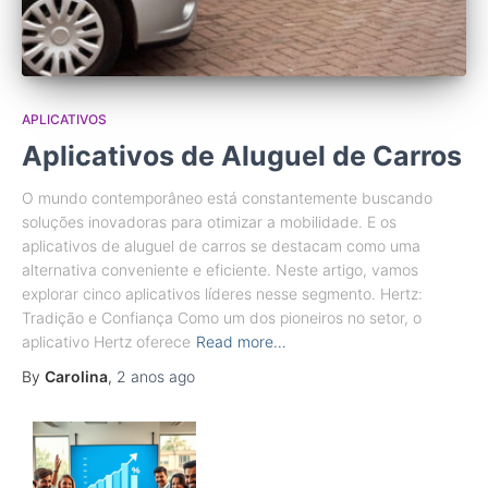
APLICATIVOS
Aplicativos de Aluguel de Carros
O mundo contemporâneo está constantemente buscando
soluções inovadoras para otimizar a mobilidade. E os
aplicativos de aluguel de carros se destacam como uma
alternativa conveniente e eficiente. Neste artigo, vamos
explorar cinco aplicativos líderes nesse segmento. Hertz:
Tradição e Confiança Como um dos pioneiros no setor, o
aplicativo Hertz oferece
Read more…
By
Carolina
,
2 anos
ago