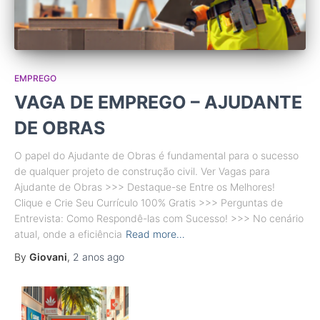
EMPREGO
VAGA DE EMPREGO – AJUDANTE
DE OBRAS
O papel do Ajudante de Obras é fundamental para o sucesso
de qualquer projeto de construção civil. Ver Vagas para
Ajudante de Obras >>> Destaque-se Entre os Melhores!
Clique e Crie Seu Currículo 100% Gratis >>> Perguntas de
Entrevista: Como Respondê-las com Sucesso! >>> No cenário
atual, onde a eficiência
Read more…
By
Giovani
,
2 anos
ago