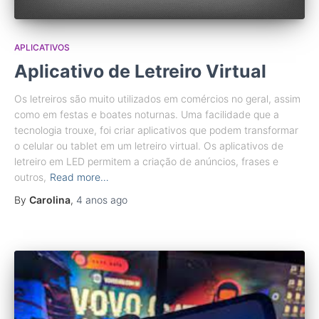
APLICATIVOS
Aplicativo de Letreiro Virtual
Os letreiros são muito utilizados em comércios no geral, assim
como em festas e boates noturnas. Uma facilidade que a
tecnologia trouxe, foi criar aplicativos que podem transformar
o celular ou tablet em um letreiro virtual. Os aplicativos de
letreiro em LED permitem a criação de anúncios, frases e
outros,
Read more…
By
Carolina
,
4 anos
ago