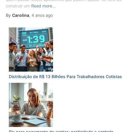
construir um
Read more…
By
Carolina
,
4 anos
ago
Distribuição de R$ 13 Bilhões Para Trabalhadores Cotistas
Pix para pagamento de contas: praticidade e controle