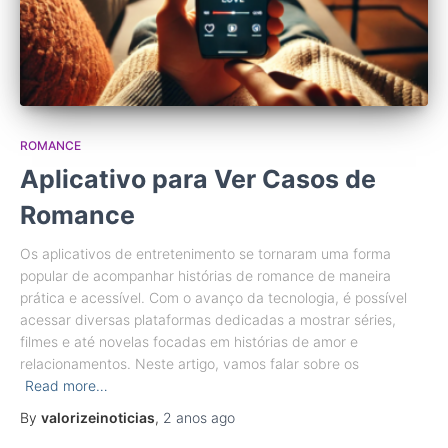
ROMANCE
Aplicativo para Ver Casos de
Romance
Os aplicativos de entretenimento se tornaram uma forma
popular de acompanhar histórias de romance de maneira
prática e acessível. Com o avanço da tecnologia, é possível
acessar diversas plataformas dedicadas a mostrar séries,
filmes e até novelas focadas em histórias de amor e
relacionamentos. Neste artigo, vamos falar sobre os
Read more…
By
valorizeinoticias
,
2 anos
ago