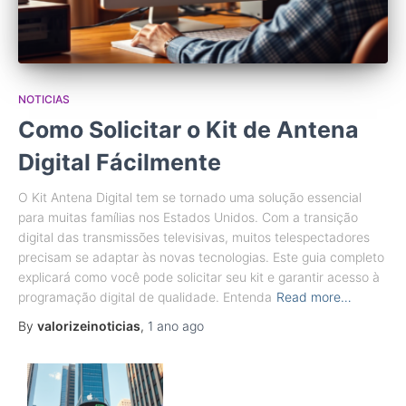
NOTICIAS
Como Solicitar o Kit de Antena
Digital Fácilmente
O Kit Antena Digital tem se tornado uma solução essencial
para muitas famílias nos Estados Unidos. Com a transição
digital das transmissões televisivas, muitos telespectadores
precisam se adaptar às novas tecnologias. Este guia completo
explicará como você pode solicitar seu kit e garantir acesso à
programação digital de qualidade. Entenda
Read more…
By
valorizeinoticias
,
1 ano
ago