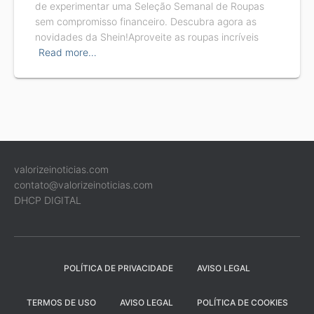
de experimentar uma Seleção Semanal de Roupas
sem compromisso financeiro. Descubra agora as
novidades da Shein!Aproveite as roupas incríveis
Read more…
valorizeinoticias.com
contato@valorizeinoticias.com
DHCP DIGITAL
POLÍTICA DE PRIVACIDADE
AVISO LEGAL
TERMOS DE USO
AVISO LEGAL
POLÍTICA DE COOKIES