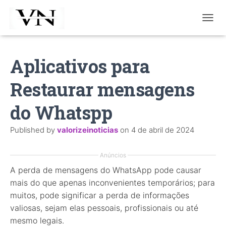
T
O
G
G
Aplicativos para
L
E
Restaurar mensagens
N
A
V
do Whatspp
I
G
Published by
valorizeinoticias
on
4 de abril de 2024
A
T
I
Anúncios
O
A perda de mensagens do WhatsApp pode causar
N
mais do que apenas inconvenientes temporários; para
muitos, pode significar a perda de informações
valiosas, sejam elas pessoais, profissionais ou até
mesmo legais.