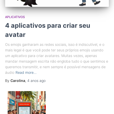
APLICATIVOS
4 aplicativos para criar seu
avatar
Os emojis ganharam as redes sociais, isso é indiscutível, e o
mais legal é que você pode ter seus próprios emojis usando
um aplicativo para criar avatares. Muitas vezes, apenas
mandar mensagem escrita não engloba tudo o que sentimos e
queremos transmitir, e nem sempre é possível mensagens de
áudio
Read more…
By
Carolina
,
4 anos
ago