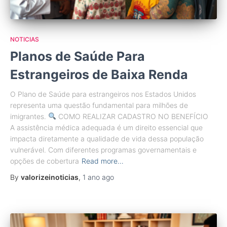
NOTICIAS
Planos de Saúde Para
Estrangeiros de Baixa Renda
O Plano de Saúde para estrangeiros nos Estados Unidos
representa uma questão fundamental para milhões de
imigrantes.
COMO REALIZAR CADASTRO NO BENEFÍCIO
A assistência médica adequada é um direito essencial que
impacta diretamente a qualidade de vida dessa população
vulnerável. Com diferentes programas governamentais e
opções de cobertura
Read more…
By
valorizeinoticias
,
1 ano
ago