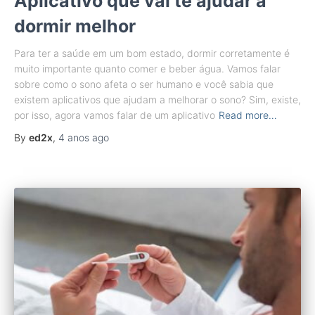
Aplicativo que vai te ajudar a
dormir melhor
Para ter a saúde em um bom estado, dormir corretamente é
muito importante quanto comer e beber água. Vamos falar
sobre como o sono afeta o ser humano e você sabia que
existem aplicativos que ajudam a melhorar o sono? Sim, existe,
por isso, agora vamos falar de um aplicativo
Read more…
By
ed2x
,
4 anos
ago