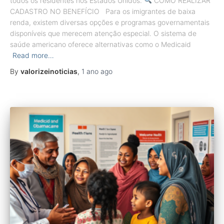
todos os residentes nos Estados Unidos.
COMO REALIZAR
CADASTRO NO BENEFÍCIO Para os imigrantes de baixa
renda, existem diversas opções e programas governamentais
disponíveis que merecem atenção especial. O sistema de
saúde americano oferece alternativas como o Medicaid
Read more…
By
valorizeinoticias
,
1 ano
ago