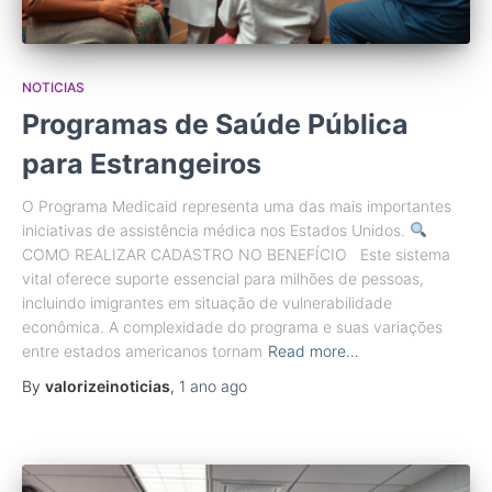
NOTICIAS
Programas de Saúde Pública
para Estrangeiros
O Programa Medicaid representa uma das mais importantes
iniciativas de assistência médica nos Estados Unidos.
COMO REALIZAR CADASTRO NO BENEFÍCIO Este sistema
vital oferece suporte essencial para milhões de pessoas,
incluindo imigrantes em situação de vulnerabilidade
econômica. A complexidade do programa e suas variações
entre estados americanos tornam
Read more…
By
valorizeinoticias
,
1 ano
ago