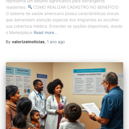
representa um desafio significativo para estrangeiros
residentes.
COMO REALIZAR CADASTRO NO BENEFÍCIO
O sistema de saúde americano possui características únicas
que demandam atenção especial dos imigrantes ao escolher
sua cobertura médica. Entender as opções disponíveis, desde
o Marketplace
Read more…
By
valorizeinoticias
,
1 ano
ago