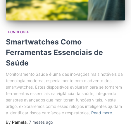
TECNOLOGIA
Smartwatches Como
Ferramentas Essenciais de
Saúde
Monitoramento Saúde é uma das inovações mais notáveis da
tecnologia moderna, especialmente com o advento dos
smartwatches. Estes dispositivos evoluíram para se tornarem
ferramentas essenciais na vigilância da saúde, integrando
sensores avançados que monitoram funções vitais. Neste
artigo, exploraremos como esses relógios inteligentes ajudam
a identificar riscos cardíacos e respiratórios,
Read more…
By
Pamela
,
7 meses
ago