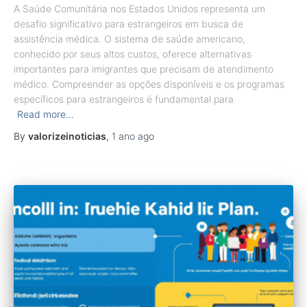
A Saúde Comunitária nos Estados Unidos representa um
desafio significativo para estrangeiros em busca de
assistência médica. O sistema de saúde americano,
conhecido por seus altos custos, oferece alternativas
importantes para imigrantes que precisam de atendimento
médico. Compreender as opções disponíveis e os programas
específicos para estrangeiros é fundamental para
Read more…
By
valorizeinoticias
,
1 ano
ago