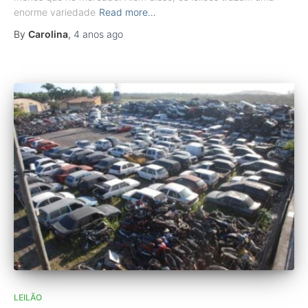
enorme variedade
Read more…
By
Carolina
,
4 anos
ago
LEILÃO