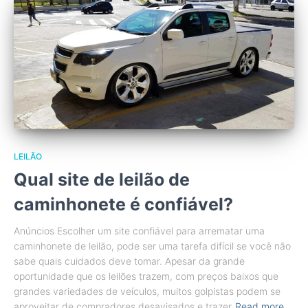
LEILÃO
Qual site de leilão de
caminhonete é confiável?
Anúncios Escolher um site confiável para arrematar uma
caminhonete de leilão, pode ser uma tarefa difícil se você não
sabe quais cuidados deve tomar. Apesar da grande
oportunidade que os leilões trazem, com preços baixos que
grandes variedades de veículos, muitos golpistas podem se
aproveitar de compradores desavisados e trazer
Read more…