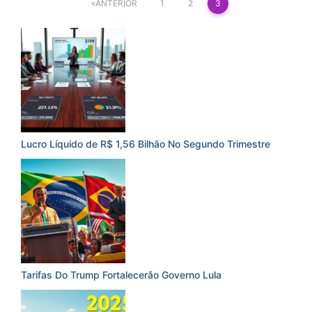
Paginação
ANTERIOR
1
2
3
de
posts
Lucro Líquido de R$ 1,56 Bilhão No Segundo Trimestre
Tarifas Do Trump Fortalecerão Governo Lula