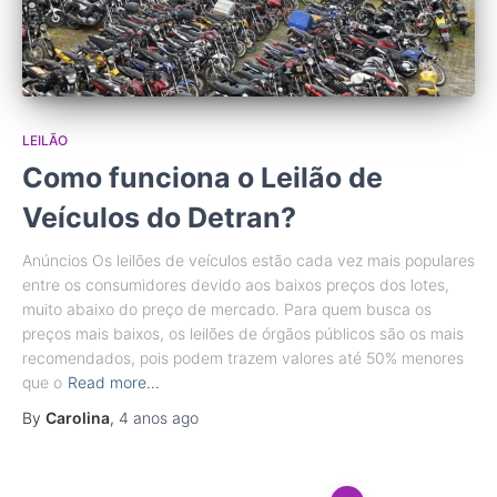
LEILÃO
Como funciona o Leilão de
Veículos do Detran?
Anúncios Os leilões de veículos estão cada vez mais populares
entre os consumidores devido aos baixos preços dos lotes,
muito abaixo do preço de mercado. Para quem busca os
preços mais baixos, os leilões de órgãos públicos são os mais
recomendados, pois podem trazem valores até 50% menores
que o
Read more…
By
Carolina
,
4 anos
ago