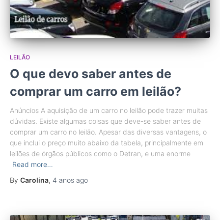
LEILÃO
O que devo saber antes de
comprar um carro em leilão?
Anúncios A aquisição de um carro no leilão pode trazer muitas
dúvidas. Existe algumas coisas que deve-se saber antes de
comprar um carro no leilão. Apesar das diversas vantagens, o
que inclui o preço muito abaixo da tabela, principalmente em
leilões de órgãos públicos como o Detran, e uma enorme
Read more…
By
Carolina
,
4 anos
ago