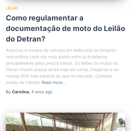
LEILÃO
Como regulamentar a
documentação de moto do Leilão
do Detran?
Anúncios A compra de veículos em leilão está se tornando
uma prática cada vez mais aceita entre os brasileiros,
principalmente pelos preços baixos. Os leilões de motos do
Detran trazem preços ainda mais em conta, chegando a ter
valores 50% mais baratos do que no mercado. Consulte
multas de trânsito
Read more…
By
Carolina
,
4 anos
ago