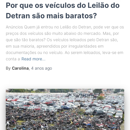
Por que os veículos do Leilão do
Detran são mais baratos?
Anúncios Quem já entrou no Leilão do Detran, pode ver que os
preços dos veículos são muito abaixo do mercado. Mas, por
que são tão baratos? Os veículos leiloados pelo Detran são,
em sua maioria, apreendidos por irregularidades em
documentações ou no veículo. Ao serem leiloados, leva-se em
conta a
Read more…
By
Carolina
,
4 anos
ago