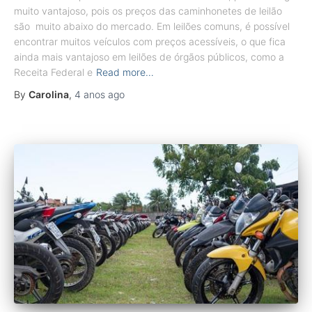
muito vantajoso, pois os preços das caminhonetes de leilão
são muito abaixo do mercado. Em leilões comuns, é possível
encontrar muitos veículos com preços acessíveis, o que fica
ainda mais vantajoso em leilões de órgãos públicos, como a
Receita Federal e
Read more…
By
Carolina
,
4 anos
ago